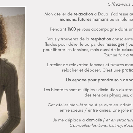
Offrez-vous 
Mon atelier de
relaxation
à Douai s’adresse 
mamans
,
futures mamans
ou simpleme
Pendant
1h00
je vous accompagne dans un 
Vous y trouverez de la
respiration
consciente
fluides pour délier le corps, des
massages
( o
pour libérer les tensions, mais aussi de la
relax
Tout se fait à
v
L’atelier de relaxation femmes et futures mam
relâcher et déposer. C’est une
prati
Un espace pour prendre soin de vou
Les bienfaits sont multiples : diminution du str
des tensions physiques, d
Cet atelier bien-être peut se vivre en individ
entre soeurs / entre amies. Une jolie 
Je me déplace à
domicile
( et en structure
Courcelles-lès-Lens, Cuincy, Roo