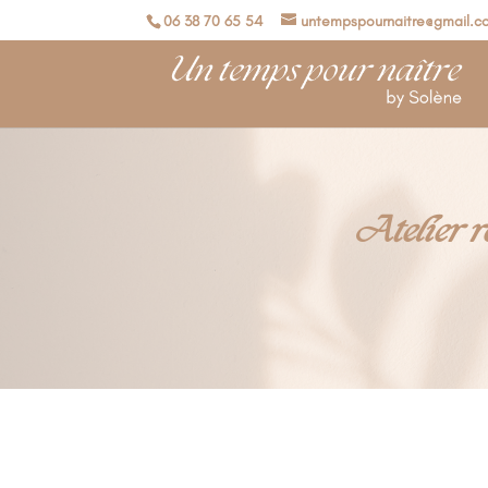
06 38 70 65 54
untempspournaitre@gmail.c
Atelier 