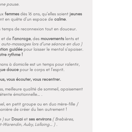
une pause.
aux
femmes
dès 16 ans, qu’elles soient
jeunes
nt en quête d’un espace de
calme
.
temps de reconnexion tout en douceur.
 et de
l’ancrage
, des
mouvements
lents et
u auto-massages lors d’une séance en duo )
ation
guidée
pour laisser le mental s’apaiser.
otre rythme !
ans à domicile est un temps pour ralentir,
que douce
pour le corps et l’esprit.
s, vous écouter, vous recentrer.
ess, meilleure qualité de sommeil, apaisement
étente émotionnelle… .
uel, en petit groupe ou en duo mère-fille /
manière de créer du lien autrement !
 )
sur
Douai
et
ses environs
( Brebières,
st-Warendin, Auby, Lallaing… )
.