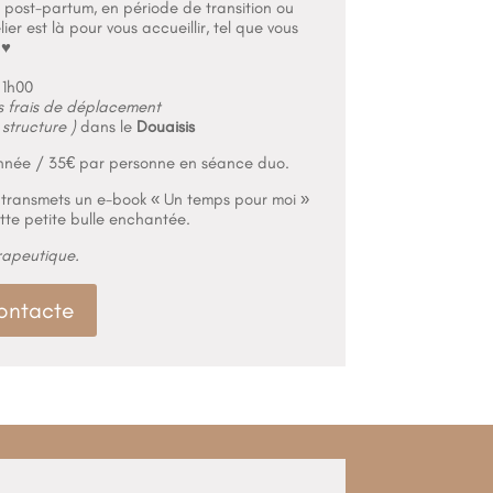
n post-partum, en période de transition ou
er est là pour vous accueillir, tel que vous
 ♥
1h00
s frais de déplacement
 structure )
dans le
Douaisis
l’année / 35€ par personne en séance duo.
s transmets un e-book « Un temps pour moi »
tte petite bulle enchantée.
rapeutique.
ontacte