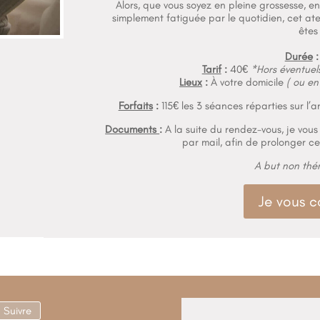
Alors, que vous soyez en pleine grossesse, e
simplement fatiguée par le quotidien, cet ateli
êtes
Durée
:
Tarif
:
40€
*Hors éventuel
Lieux
:
À votre domicile
( ou en
Forfaits
:
115€ les 3 séances réparties sur 
Documents
:
A la suite du rendez-vous, je vou
par mail, afin de prolonger ce
A but non thé
Je vous c
Suivre