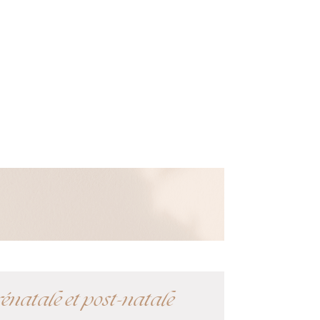
énatale et post-natale