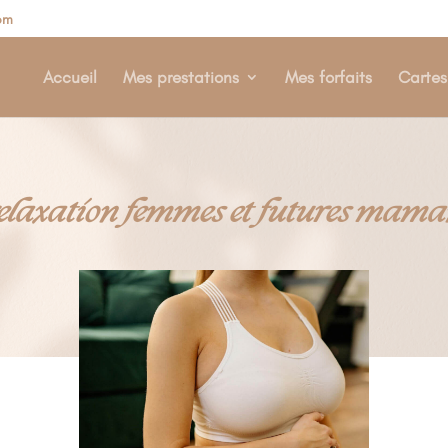
om
Accueil
Mes prestations
Mes forfaits
Carte
relaxation femmes et futures mam