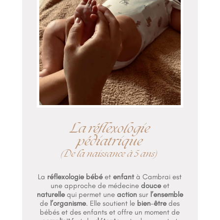
La réflexologie
pédiatrique
(De la naissance à 5 ans)
La
réflexologie bébé
et
enfant
à Cambrai est
une approche de médecine
douce
et
naturelle
qui permet une
action
sur
l’ensemble
de
l’organisme
. Elle soutient le
bien
–
être
des
bébés et des enfants et offre un moment de