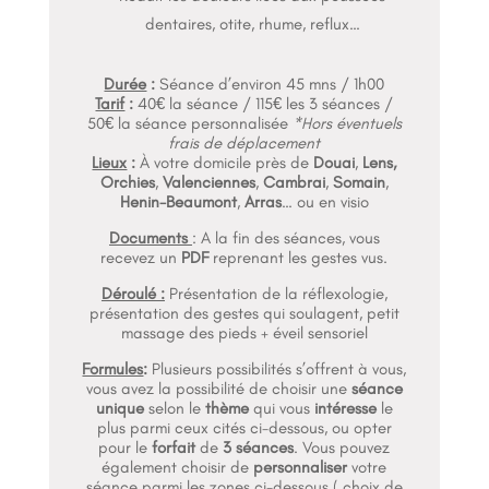
dentaires, otite, rhume, reflux…
Durée
:
Séance d’environ 45 mns / 1h00
Tarif
:
40€ la séance / 115€ les 3 séances /
50€ la séance personnalisée
*Hors éventuels
frais de déplacement
Lieux
:
À votre domicile près de
Douai
,
Lens,
Orchies
,
Valenciennes
,
Cambrai
,
Somain
,
Henin-Beaumont
,
Arras
… ou en visio
Documents
: A la fin des séances, vous
recevez un
PDF
reprenant les gestes vus.
Déroulé :
Présentation de la réflexologie,
présentation des gestes qui soulagent, petit
massage des pieds + éveil sensoriel
Formules
:
Plusieurs possibilités s’offrent à vous,
vous avez la possibilité de choisir une
séance
unique
selon le
thème
qui vous
intéresse
le
plus parmi ceux cités ci-dessous, ou opter
pour le
forfait
de
3
séances
. Vous pouvez
également choisir de
personnaliser
votre
séance parmi les zones ci-dessous ( choix de