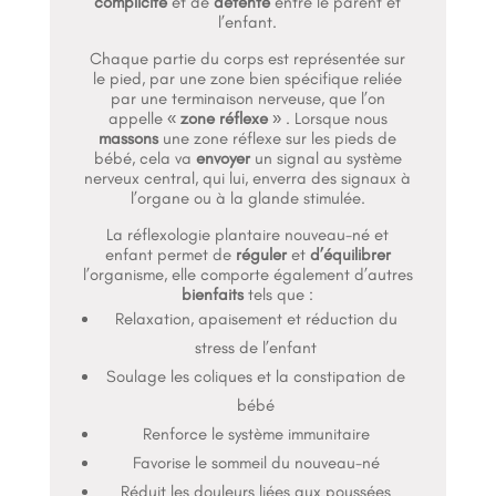
complicité
et de
détente
entre le parent et
l’enfant.
Chaque partie du corps est représentée sur
le pied, par une zone bien spécifique reliée
par une terminaison nerveuse, que l’on
appelle «
zone
réflexe
» . Lorsque nous
massons
une zone réflexe sur les pieds de
bébé, cela va
envoyer
un signal au système
nerveux central, qui lui, enverra des signaux à
l’organe ou à la glande stimulée.
La réflexologie plantaire nouveau-né et
enfant permet de
réguler
et
d’équilibrer
l’organisme, elle comporte également d’autres
bienfaits
tels que :
Relaxation, apaisement et réduction du
stress de l’enfant
Soulage les coliques et la constipation de
bébé
Renforce le système immunitaire
Favorise le sommeil du nouveau-né
Réduit les douleurs liées aux poussées