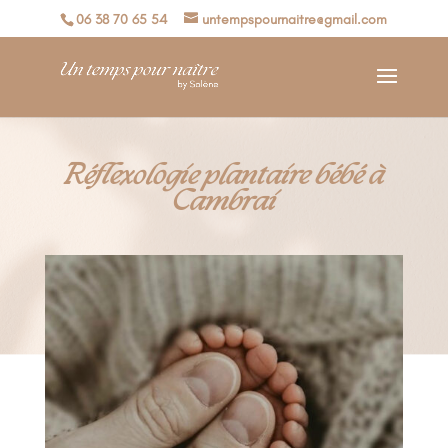
06 38 70 65 54
untempspournaitre@gmail.com
Réflexologie plantaire bébé à
Cambrai