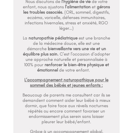
Nous discutons de
l’hygiène de vie
de votre
enfant, nous ajustons
l’alimentation
et
gérons
les troubles associés.
(ORL, sommeil, digestifs,
eczéma, varicelle, défenses immunitaires,
infections hivernales, stress et anxiété, RGO
léger…)
La
naturopathie pédiatrique
est une branche
de la médecine douce, elle est une
démarche
bienveillante vers une vie et un
équilibre plus sain.
C’est l’occasion d’adopter
une approche naturelle et personnalisée à
100% pour
renforcer le bien-être physique et
émotionnel
de votre enfant.
L’accompagnement naturopathique pour le
sommeil des bébés et jeunes enfants :
Beaucoup de parents me consultent car ils se
demandent comment aider leur bébé à mieux
dormir, que faire face aux réveils nocturnes
répétés ou encore comment favoriser un
endormissement plus serein sans laisser
pleurer leur bébé/enfant.
Grâce à un accompagnement global,