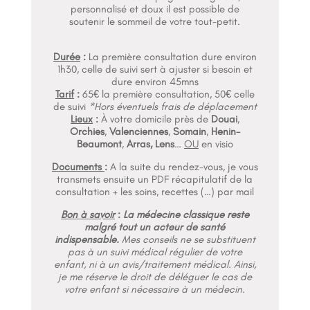
personnalisé et doux il est possible de
soutenir le sommeil de votre tout-petit.
Durée
:
La première consultation dure environ
1h30, celle de suivi sert à ajuster si besoin et
dure environ 45mns
Tarif
:
65€ la première consultation, 50€ celle
de suivi
*Hors éventuels frais de déplacement
Lieux
:
À votre domicile près de
Douai
,
Orchies
,
Valenciennes
,
Somain
,
Henin-
Beaumont
,
Arras, Lens
…
OU
en visio
Documents
:
A la suite du rendez-vous, je vous
transmets ensuite un PDF récapitulatif de la
consultation + les soins, recettes (…) par mail
Bon à savoir
:
L
a
médecine classique reste
malgré tout un acteur de santé
indispensable.
Mes conseils ne se substituent
pas à un suivi médical régulier de votre
enfant, ni à un avis/traitement médical. Ainsi,
je me réserve le droit de déléguer le cas de
votre enfant si nécessaire à un médecin.