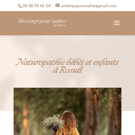
06 38 70 65 54
untempspournaitre@gmail.com
Naturopathie bébés et enfants
à Rosult