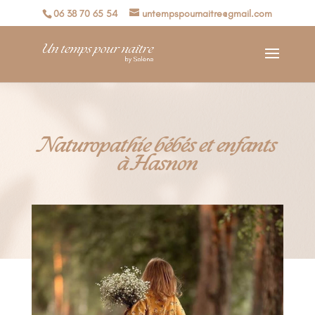
06 38 70 65 54
untempspournaitre@gmail.com
Naturopathie bébés et enfants
à Hasnon