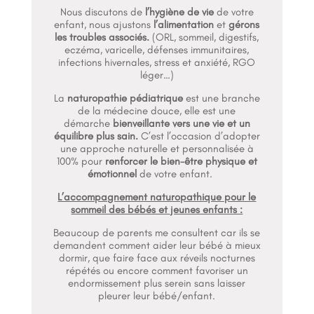
Nous discutons de
l’hygiène de vie
de votre
enfant, nous ajustons
l’alimentation
et
gérons
les troubles associés.
(ORL, sommeil, digestifs,
eczéma, varicelle, défenses immunitaires,
infections hivernales, stress et anxiété, RGO
léger…)
La
naturopathie pédiatrique
est une branche
de la médecine douce, elle est une
démarche
bienveillante vers une vie et un
équilibre plus sain.
C’est l’occasion d’adopter
une approche naturelle et personnalisée à
100% pour
renforcer le bien-être physique et
émotionnel
de votre enfant.
L’accompagnement naturopathique pour le
sommeil des bébés et jeunes enfants :
Beaucoup de parents me consultent car ils se
demandent comment aider leur bébé à mieux
dormir, que faire face aux réveils nocturnes
répétés ou encore comment favoriser un
endormissement plus serein sans laisser
pleurer leur bébé/enfant.