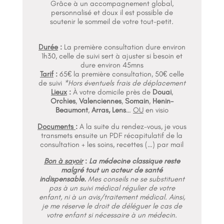
Grâce à un accompagnement global,
personnalisé et doux il est possible de
soutenir le sommeil de votre tout-petit.
Durée
:
La première consultation dure environ
1h30, celle de suivi sert à ajuster si besoin et
dure environ 45mns
Tarif
:
65€ la première consultation, 50€ celle
de suivi
*Hors éventuels frais de déplacement
Lieux
:
À votre domicile près de
Douai
,
Orchies
,
Valenciennes
,
Somain
,
Henin-
Beaumont
,
Arras, Lens
…
OU
en visio
Documents
:
A la suite du rendez-vous, je vous
transmets ensuite un PDF récapitulatif de la
consultation + les soins, recettes (…) par mail
Bon à savoir
:
L
a
médecine classique reste
malgré tout un acteur de santé
indispensable.
Mes conseils ne se substituent
pas à un suivi médical régulier de votre
enfant, ni à un avis/traitement médical. Ainsi,
je me réserve le droit de déléguer le cas de
votre enfant si nécessaire à un médecin.