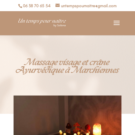
06 38 70 65 54
untempspournaitre@gmail.com
Massage visage et crâne
Ayurvédique à Marchiennes