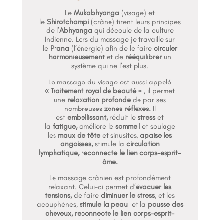
Le
Mukabhyanga
(visage) et
le
Shirotchampi
(crâne) tirent leurs principes
de l’
Abhyanga
qui découle de la culture
Indienne. Lors du massage je travaille sur
le
Prana
(l’énergie) afin de le faire
circuler
harmonieusement
et de
rééquilibrer
un
système qui ne l’est plus.
Le massage du visage est aussi appelé
«
Traitement royal de beauté »
, il permet
une
relaxation profonde
de par ses
nombreuses
zones réflexes.
Il
est
embellissant,
réduit le
stress
et
la
fatigue,
améliore le
sommeil
et soulage
les
maux de tête
et sinusites,
apaise les
angoisses,
stimule la
circulation
lymphatique,
reconnecte le lien corps-esprit-
âme.
Le massage crânien est profondément
relaxant. Celui-ci permet d’
évacuer les
tensions,
de faire
diminuer le stress
, et les
acouphènes,
stimule la peau
et la
pousse des
cheveux, reconnecte le lien corps-esprit-