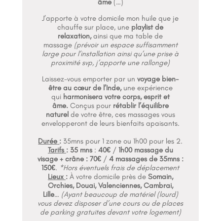
âme
(…)
J’apporte à votre domicile mon huile que je
chauffe sur place, une
playlist de
relaxation,
ainsi que ma table de
massage
(prévoir un espace suffisamment
large pour l’installation ainsi qu’une prise à
proximité svp, j’apporte une rallonge)
Laissez-vous emporter par un
voyage bien-
être au cœur de l’Inde,
une expérience
qui
harmonisera votre corps, esprit et
âme.
Conçus pour
rétablir l’équilibre
naturel
de votre être, ces massages vous
envelopperont de leurs bienfaits apaisants.
Durée
:
35mns pour 1 zone ou 1h00 pour les 2.
Tarifs
:
35 mns
:
40€
/
1h00 massage du
visage + crâne : 70€
/
4 massages de 35mns :
150€
.
*Hors éventuels frais de déplacement
Lieux
:
À votre domicile près de
Somain,
Orchies, Douai, Valenciennes, Cambrai,
Lille
…
(Ayant beaucoup de matériel (lourd)
vous devez disposer d’une cours ou de places
de parking gratuites devant votre logement)