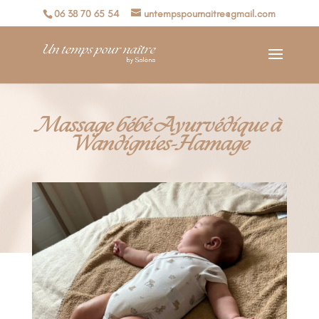
06 38 70 65 54
untempspournaitre@gmail.com
Massage bébé Ayurvédique à
Wandignies-Hamage