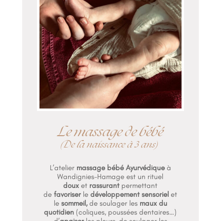
Le massage de bébé
(De la naissance à 3 ans)
L’atelier
massage bébé Ayurvédique
à
Wandignies-Hamage est un rituel
doux
et
rassurant
permettant
de
favoriser
le
développement sensoriel
et
le
sommeil,
de soulager les
maux du
quotidien
(coliques, poussées dentaires…)
d’
apaiser
les pleurs, de soulager les