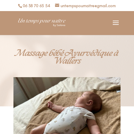
06 38 70 65 54
untempspournaitre@gmail.com
Massage bébé Ayurvédique à
Wallers