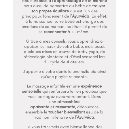
douleurs
liées à l’apprentissage
de la
marche
mais aussi de permettre au bébé de
trouver
son propre équilibre
qui est l’un des
principaux fondement de l’
Ayurvéda
. En effet,
à la naissance, votre bébé est chargé des
émotions de sa maman, ce rituel lui permet de
se
reconnecter
à lui-même.
Grâce à mes conseils, vous apprendrez à
apaiser les maux de votre bébé, mais aussi,
quelques mises en œuvre de baby-yoga, de
réflexologie plantaire et d’éveil sensoriel lors
du cycle de 4 ateliers.
J’apporte à votre domicile une huile bio ainsi
qu’une playlist relaxante.
Le massage infantile est une
expérience
sensorielle
qui renforcera le lien précieux que
vous partagez avec votre enfant. Dans
une
atmosphère
apaisante
et
rassurante,
découvrons
ensemble le
toucher bienveillant
issu de la
tradition millénaire de l’
Ayurvéda.
Je vous transmets avec bienveillance des