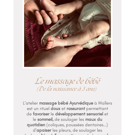
Le massage de bébé
(De la naissance à 3 ans)
L’atelier
massage bébé Ayurvédique
à Wallers
est un rituel
doux
et
rassurant
permettant
de
favoriser
le
développement sensoriel
et
le
sommeil,
de soulager les
maux du
quotidien
(coliques, poussées dentaires…)
d’
apaiser
les pleurs, de soulager les