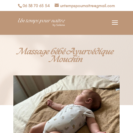
06 38 70 65 54
untempspournaitre@gmail.com
Massage bébé Ayurvédique
Mouchin