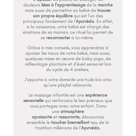
douleurs
liées à l’apprentissage
de la
marche
mais aussi de permettre au bébé de
trouver
son propre équilibre
qui est l’un des
principaux fondement de l’
Ayurvéda
. En effet,
à la naissance, votre bébé est chargé des
émotions de sa maman, ce rituel lui permet de
se
reconnecter
à lui-même.
Grâce à mes conseils, vous apprendrez à
apaiser les maux de votre bébé, mais aussi,
quelques mises en œuvre de baby-yoga, de
réflexologie plantaire et d’éveil sensoriel lors
du cycle de 4 ateliers.
J’apporte à votre domicile une huile bio ainsi
qu’une playlist relaxante.
Le massage infantile est une
expérience
sensorielle
qui renforcera le lien précieux que
vous partagez avec votre enfant. Dans
une
atmosphère
apaisante
et
rassurante,
découvrons
ensemble le
toucher bienveillant
issu de la
tradition millénaire de l’
Ayurvéda.