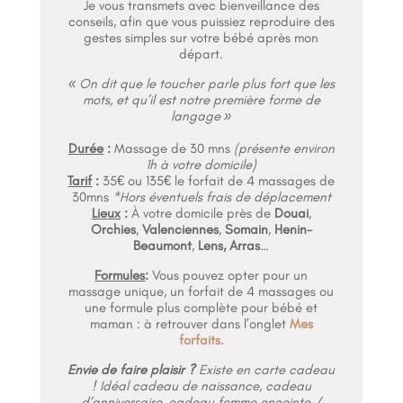
Je vous transmets avec bienveillance des
conseils, afin que vous puissiez reproduire des
gestes simples sur votre bébé après mon
départ.
« On dit que le toucher parle plus fort que les
mots, et qu’il est notre première forme de
langage »
Durée
:
Massage de 30 mns
(présente environ
1h à votre domicile)
Tarif
:
35€ ou 135€ le forfait de 4 massages de
30mns
*Hors éventuels frais de déplacement
Lieux
:
À votre domicile près de
Douai
,
Orchies
,
Valenciennes
,
Somain
,
Henin-
Beaumont
,
Lens,
Arras
…
Formules
:
Vous pouvez opter pour un
massage unique, un forfait de 4 massages
ou
une formule plus complète pour bébé et
maman : à retrouver dans l’onglet
Mes
forfaits.
Envie de faire plaisir ?
Existe en carte cadeau
! Idéal cadeau de naissance, cadeau
d’anniversaire, cadeau femme enceinte /