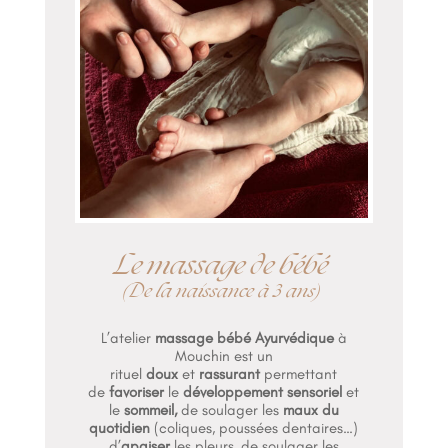
Le massage de bébé
(De la naissance à 3 ans)
L’atelier
massage bébé Ayurvédique
à
Mouchin est un
rituel
doux
et
rassurant
permettant
de
favoriser
le
développement sensoriel
et
le
sommeil,
de soulager les
maux du
quotidien
(coliques, poussées dentaires…)
d’
apaiser
les pleurs, de soulager les