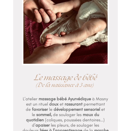
Le massage de bébé
(De la naissance à 3 ans)
L’atelier
massage bébé Ayurvédique
à Masny
est un rituel
doux
et
rassurant
permettant
de
favoriser
le
développement sensoriel
et
le
sommeil,
de soulager les
maux du
quotidien
(coliques, poussées dentaires…)
d’
apaiser
les pleurs, de soulager les
douleurs
liées à l’apprentissage
de la
marche