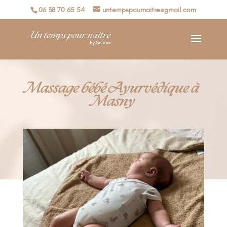
06 38 70 65 54
untempspournaitre@gmail.com
Massage bébé Ayurvédique à
Masny