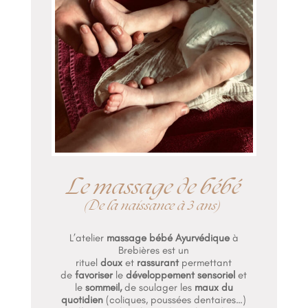
Le massage de bébé
(De la naissance à 3 ans)
L’atelier
massage bébé Ayurvédique
à
Brebières est un
rituel
doux
et
rassurant
permettant
de
favoriser
le
développement sensoriel
et
le
sommeil,
de soulager les
maux du
quotidien
(coliques, poussées dentaires…)