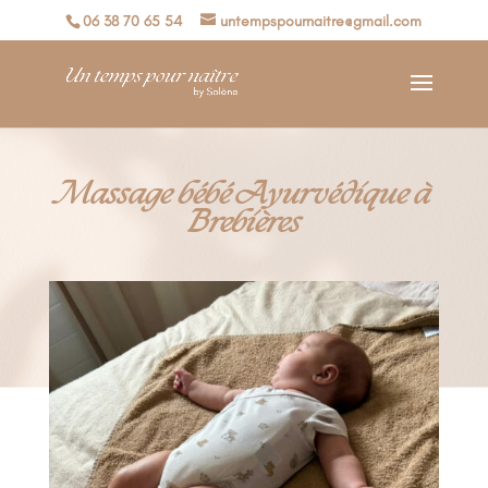
06 38 70 65 54
untempspournaitre@gmail.com
Massage bébé Ayurvédique à
Brebières