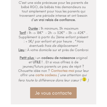
C’est une aide précieuse pour les parents de
bébé RGO, de bébés très demandeurs ou
tout simplement pour tous les parents qui
traversent une période intense et ont besoin
d’
un vrai relais de confiance.
Durée
:
1h minimum, 3h maximum
Tarif
:
1h –> 18€* – 2h –> 32€* – 3h –> 42€* .
Supplément à partir du 2ème enfant présent
: + 5€/ par enfant et par heure . *
Hors
éventuels frais de déplacement
Lieu
:
À votre domicile sur et près de Cambrai
Petit plus
:
un
cadeau de naissance
original
et
UTILE
! . Et si vous offriez à de
jeunes/futurs parents un peu de répit ?
Chouette idée non ?
Contactez-moi
pour leur
offrir une
carte cadeau
( une attention qui
fera toute la différence dans leur cœur !
)
Je vous contacte