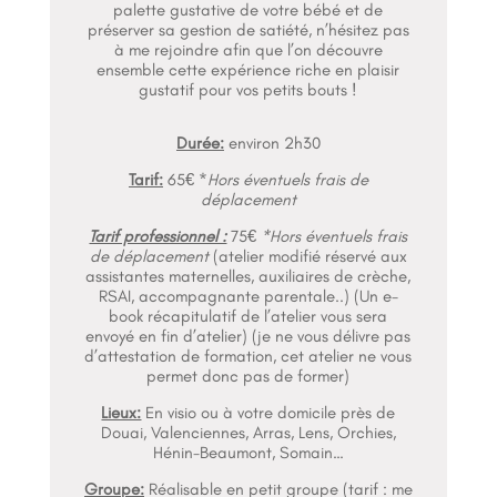
palette gustative de votre bébé et de
préserver sa gestion de satiété, n’hésitez pas
à me rejoindre afin que l’on découvre
ensemble cette expérience riche en plaisir
gustatif pour vos petits bouts !
Durée:
environ 2h30
Tarif:
65€ *
Hors éventuels frais de
déplacement
Tarif professionnel :
75€
*Hors éventuels frais
de déplacement
(atelier modifié réservé aux
assistantes maternelles, auxiliaires de crèche,
RSAI, accompagnante parentale..) (Un e-
book récapitulatif de l’atelier vous sera
envoyé en fin d’atelier)
(je ne vous délivre pas
d’attestation de formation, cet atelier ne vous
permet donc pas de former)
Lieux:
En visio ou à votre domicile près de
Douai, Valenciennes, Arras, Lens, Orchies,
Hénin-Beaumont, Somain…
Groupe:
Réalisable en petit groupe (tarif : me