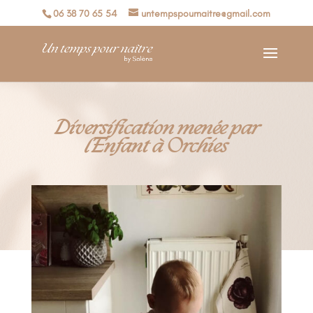
06 38 70 65 54
untempspournaitre@gmail.com
Diversification menée par
l’Enfant à Orchies