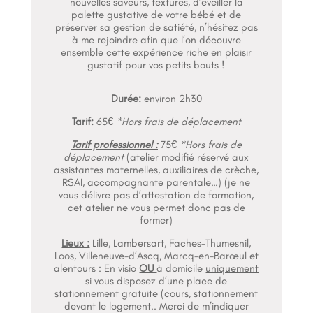
nouvelles saveurs, textures, d’éveiller la
palette gustative de votre bébé et de
préserver sa gestion de satiété, n’hésitez pas
à me rejoindre afin que l’on découvre
ensemble cette expérience riche en plaisir
gustatif pour vos petits bouts !
Durée:
environ 2h30
Tarif:
65€
*Hors frais de déplacement
Tarif professionnel :
75€
*Hors frais de
déplacement
(atelier modifié réservé aux
assistantes maternelles, auxiliaires de crèche,
RSAI, accompagnante parentale…)
(je ne
vous délivre pas d’attestation de formation,
cet atelier ne vous permet donc pas de
former)
Lieux :
Lille, Lambersart, Faches-Thumesnil,
Loos, Villeneuve-d’Ascq, Marcq-en-Barœul et
alentours
: En visio
OU
à domicile
uniquement
si vous disposez d’une place de
stationnement gratuite (cours, stationnement
devant le logement.. Merci de m’indiquer