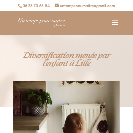
06 38 70 65 54
untempspournaitre@gmail.com
Diversification menée par
l’enfant à Lille