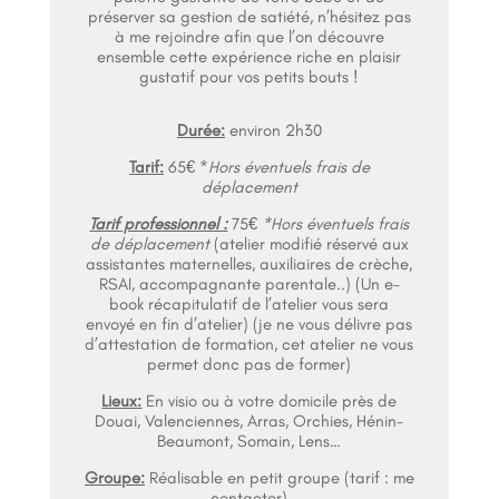
préserver sa gestion de satiété, n’hésitez pas
à me rejoindre afin que l’on découvre
ensemble cette expérience riche en plaisir
gustatif pour vos petits bouts !
Durée:
environ 2h30
Tarif:
65€ *
Hors éventuels frais de
déplacement
Tarif professionnel :
75€
*Hors éventuels frais
de déplacement
(atelier modifié réservé aux
assistantes maternelles, auxiliaires de crèche,
RSAI, accompagnante parentale..) (Un e-
book récapitulatif de l’atelier vous sera
envoyé en fin d’atelier)
(je ne vous délivre pas
d’attestation de formation, cet atelier ne vous
permet donc pas de former)
Lieux:
En visio ou à votre domicile près de
Douai, Valenciennes, Arras, Orchies, Hénin-
Beaumont, Somain, Lens…
Groupe:
Réalisable en petit groupe (tarif : me
contacter)