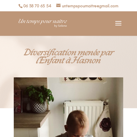
06 38 70 65 54
untempspournaitre@gmail.com
Diversification menée par
l’Enfant à Hasnon