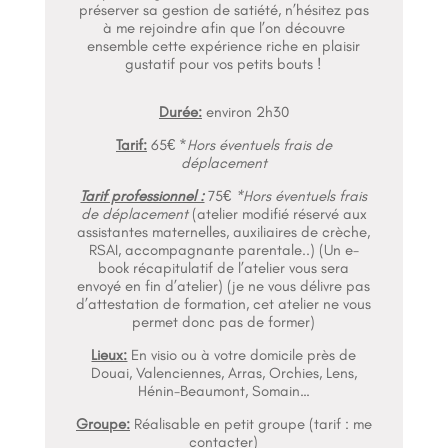
préserver sa gestion de satiété, n’hésitez pas
à me rejoindre afin que l’on découvre
ensemble cette expérience riche en plaisir
gustatif pour vos petits bouts !
Durée:
environ 2h30
Tarif:
65€ *
Hors éventuels frais de
déplacement
Tarif professionnel :
75€
*Hors éventuels frais
de déplacement
(atelier modifié réservé aux
assistantes maternelles, auxiliaires de crèche,
RSAI, accompagnante parentale..) (Un e-
book récapitulatif de l’atelier vous sera
envoyé en fin d’atelier) (je ne vous délivre pas
d’attestation de formation, cet atelier ne vous
permet donc pas de former)
Lieux:
En visio ou à votre domicile près de
Douai, Valenciennes, Arras, Orchies, Lens,
Hénin-Beaumont, Somain…
Groupe:
Réalisable en petit groupe (tarif : me
contacter)