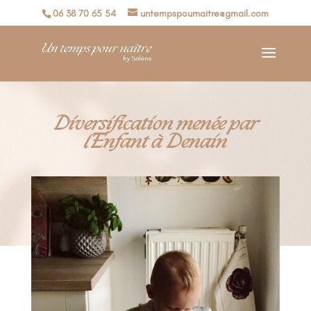
06 38 70 65 54
untempspournaitre@gmail.com
Diversification menée par
l’Enfant à Denain