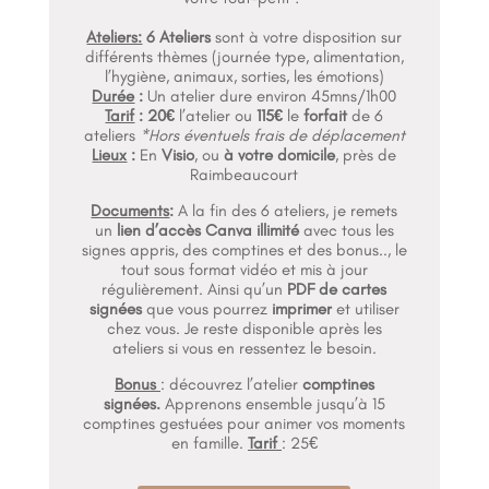
Ateliers:
6 Ateliers
sont à votre disposition sur
différents thèmes (
journée type, alimentation,
l’hygiène, animaux, sorties, les émotions
)
Durée
:
Un atelier dure environ 45mns/1h00
Tarif
:
20€
l’atelier ou
115€
le
forfait
de 6
ateliers
*Hors éventuels frais de déplacement
Lieux
:
En
Visio
, ou
à votre domicile
, près de
Raimbeaucourt
Documents
:
A la fin des 6 ateliers, je remets
un
lien d’accès Canva illimité
avec tous les
signes appris, des comptines et des bonus.., le
tout sous format vidéo et mis à jour
régulièrement. Ainsi qu’un
PDF de cartes
signées
que vous pourrez
imprimer
et utiliser
chez vous. Je reste disponible après les
ateliers si vous en ressentez le besoin.
Bonus
: découvrez l’atelier
comptines
signées.
Apprenons ensemble jusqu’à 15
comptines gestuées pour animer vos moments
en famille.
Tarif
: 25€