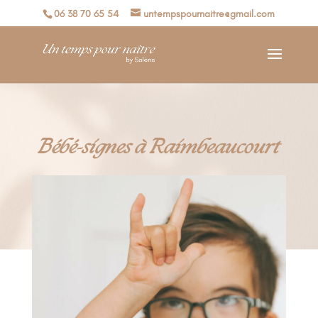
06 38 70 65 54
untempspournaitre@gmail.com
Bébé-signes à Raimbeaucourt