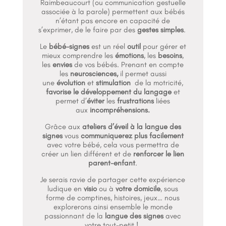
Raimbeaucourt (ou communication gestuelle
associée à la parole) permettent aux bébés
n’étant pas encore en capacité de
s’exprimer, de le faire par des
gestes simples
.
Le
bébé-signes
est un réel
outil
pour gérer et
mieux comprendre les
émotions
, les
besoins
,
les
envies
de vos bébés. Prenant en compte
les
neurosciences,
il permet aussi
une
évolution
et
stimulation
de la motricité,
favorise le développement du langage
et
permet d’
éviter
les
frustrations
liées
aux
incompréhensions.
Grâce aux
ateliers d’éveil à la langue des
signes
vous
communiquerez plus facilement
avec votre bébé, cela vous permettra de
créer un lien différent et de
renforcer le lien
parent-enfant
.
Je serais ravie de partager cette expérience
ludique en
visio
ou à
votre domicile
, sous
forme de comptines, histoires, jeux… nous
explorerons ainsi ensemble le monde
passionnant de la
langue des signes
avec
votre tout-petit !