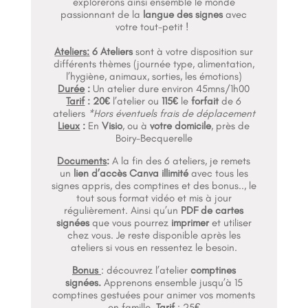
explorerons ainsi ensemble le monde
passionnant de la
langue des signes
avec
votre tout-petit !
Ateliers:
6 Ateliers
sont à votre disposition sur
différents thèmes (
journée type, alimentation,
l’hygiène, animaux, sorties, les émotions
)
Durée
:
Un atelier dure environ 45mns/1h00
Tarif
:
20€
l’atelier ou
115€
le
forfait
de 6
ateliers
*Hors éventuels frais de déplacement
Lieux
:
En
Visio
, ou à
votre domicile
, près de
Boiry-Becquerelle
Documents
:
A la fin des 6 ateliers, je remets
un
lien d’accès Canva illimité
avec tous les
signes appris, des comptines et des bonus.., le
tout sous format vidéo et mis à jour
régulièrement. Ainsi qu’un
PDF de cartes
signées
que vous pourrez
imprimer
et utiliser
chez vous. Je reste disponible après les
ateliers si vous en ressentez le besoin.
Bonus
: découvrez l’atelier
comptines
signées.
Apprenons ensemble jusqu’à 15
comptines gestuées pour animer vos moments
en famille.
Tarif
: 25€