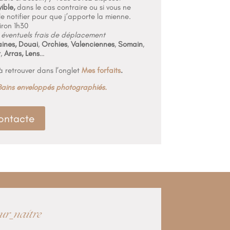
ible,
dans le cas contraire ou si vous ne
e notifier pour que j’apporte la mienne.
iron 1h30
 éventuels frais de déplacement
aines,
Douai
,
Orchies
,
Valenciennes
,
Somain
,
t
,
Arras, Lens
…
 retrouver dans l’onglet
Mes forfaits
.
Bains enveloppés photographiés.
ontacte
ur_naitre