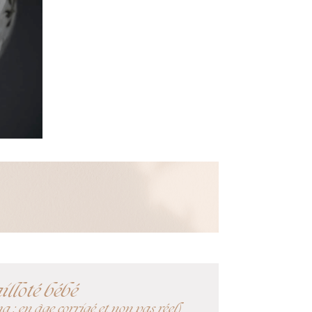
lloté bébé
ma : en âge corrigé et non pas réel)