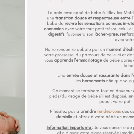
Le bain enveloppé de bébé à Tilloy-lès-Moffl
une
transition douce et respectueuse entre l’
bébé de
revivre les sensations connues in-ut
connexion
avec votre tout petit trésor, celui-ci 
digestifs
, favorisera son
lâcher-prise, renforc
avec votr
Notre rencontre débute par un
moment d’écha
votre grossesse, du parcours de celle-ci et de v
vous
apprends l’emmaillotage
de bébé après q
le ba
Une
entrée douce et rassurante dans l
les
bercements
afin que vous 
Ce moment se terminera tout en douceur 
pieds/du visage de bébé s’il est disposé, si
peau.. votre petit
N’hésitez pas à
prendre
rendez-vous
dès au
domicile
et offrez à votre bébé un mome
Information importante
:
Je vous conseille de
afin d’avoir votre place réservée (modif