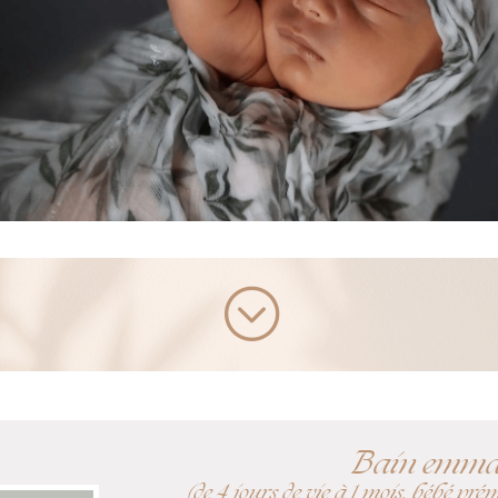
;
Bain emmai
(de 4 jours de vie à 1 mois, bébé pré