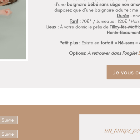
d’une
baignoire bébé sans siège non amov
disposez que d’une baignoire adulte : me l
Durée
:
env
Tarif
:
70€* / Jumeaux : 120€ *
Hors
Lieux
:
À votre domicile près de
Tilloy-lès-Moffl
Henin-Beaumon
Petit plus
:
Existe en
forfait « Né-sens »
à
Options:
A retrouver dans l’onglet
Je vous c
Suivre
un_temps_po
Suivre