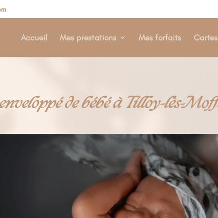
om
Accueil
Mes prestations
Mes forfaits
Carte
enveloppé de bébé à Tilloy-lès-Moff