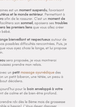
aines est un
moment suspendu
, favorisant
utérus et le monde extérieur
. Permettant à
ero
afin de le rassurer. C’est un
moment de
facilitera son
sommeil
, apaisera ses
troubles
era les premiers liens
que vous allez créer
e bébé.
nge bienveillant et respectueux
autour de
os possibles difficultés rencontrées. Puis, je
ue vous ayez choisi le lange, et lui propose
in.
’eau
sera proposée, je vous montrerai
puissiez prendre mon relais.
avec un
petit
massage ayurvédique
des
non un petit biberon, une tétée, un peau à
 bout décidera.
jourd’hui pour le
bain enveloppé à votre
nt de calme et de bien-être profond.
 prendre rdv dès le 8ème mois de grossesse
iable si besoin) /
Vous devez disposer