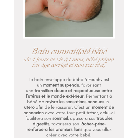
Bain emmailloté bébé
(de 4 jours de vie à 1 mois, bébé préma
:en âge corrigé et non pas réel)
Le bain enveloppé de bébé à Feuchy est
un
moment suspendu
, favorisant
une
transition douce et respectueuse entre
l’utérus et le monde extérieur
. Permettant à
bébé de
revivre les sensations connues in-
utero
afin de le rassurer. C’est un
moment de
connexion
avec votre tout petit trésor, celui-ci
facilitera son
sommeil
, apaisera ses
troubles
digestifs
, favorisera son
lâcher-prise,
renforcera les premiers liens
que vous allez
créer avec votre bébé.