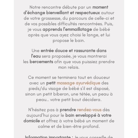
Notre rencontre débute par un
moment
d’échange bienveillant et respectueux
autour
de votre grossesse, du parcours de celle-ci et
de vos possibles difficultés rencontrées. Puis,
je vous
apprends l’emmaillotage
de bébé
après que vous ayez choisi le lange, et lui
propose le bain.
Une
entrée douce et rassurante dans
l’eau
sera proposée, je vous montrerai
les
bercements
afin que vous puissiez prendre
mon relais.
Ce moment se terminera tout en douceur
avec un
petit
massage ayurvédique
des
pieds/du visage de bébé s’il est disposé,
sinon un petit biberon, une tétée, un peau à
peau.. votre petit bout décidera.
N’hésitez pas à
prendre
rendez-vous
dès
aujourd’hui pour le
bain enveloppé à votre
domicile
et offrez à votre bébé un moment de
calme et de bien-être profond.
Information importante
:
Je vous conseille de