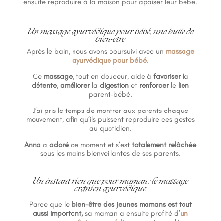
ensuite reproduire à la maison pour apaiser leur bébé.
Un massage ayurvédique pour bébé, une bulle de
bien-être
Après le bain, nous avons poursuivi avec un
massage
ayurvédique pour bébé.
Ce
massage
, tout en douceur, aide à
favoriser
la
détente
,
améliorer
la
digestion
et
renforcer
le
lien
parent-bébé.
J’ai pris le temps de montrer aux parents chaque
mouvement, afin qu’ils puissent reproduire ces gestes
au quotidien.
Anna
a
adoré
ce moment et s’est
totalement relâchée
sous les mains bienveillantes de ses parents.
Un instant rien que pour maman : le massage
crânien ayurvédique
Parce que le
bien-être des jeunes mamans est tout
aussi important,
sa maman a ensuite profité d’
un