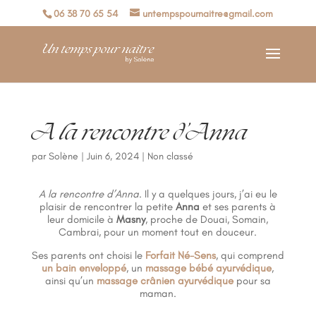
06 38 70 65 54
untempspournaitre@gmail.com
A la rencontre d’Anna
par
Solène
|
Juin 6, 2024
|
Non classé
A la rencontre d’Anna
. Il y a quelques jours, j’ai eu le
plaisir de rencontrer la petite
Anna
et ses parents à
leur domicile à
Masny
, proche de Douai, Somain,
Cambrai, pour un moment tout en douceur.
Ses parents ont choisi le
Forfait Né-Sens
, qui comprend
un bain enveloppé
, un
massage bébé ayurvédique
,
ainsi qu’un
massage crânien ayurvédique
pour sa
maman.