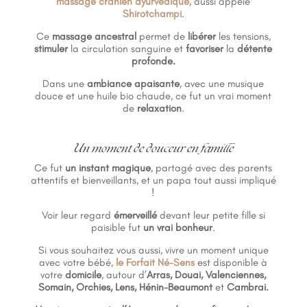
massage crânien ayurvédique
, aussi appelé
Shirotchampi
.
Ce
massage ancestral
permet de
libérer
les tensions,
stimuler
la circulation sanguine et
favoriser
la
détente
profonde.
Dans une
ambiance apaisante
, avec une musique
douce et une huile bio chaude, ce fut un vrai moment
de
relaxation
.
Un moment de douceur en famille
Ce fut
un instant magique
, partagé avec des parents
attentifs et bienveillants, et un papa tout aussi impliqué
!
Voir leur regard
émerveillé
devant leur petite fille si
paisible fut
un vrai bonheur
.
Si vous souhaitez vous aussi, vivre un moment unique
avec votre bébé,
le Forfait Né-Sens
est disponible à
votre
domicile
, autour d’
Arras, Douai, Valenciennes,
Somain, Orchies, Lens, Hénin-Beaumont
et
Cambrai.