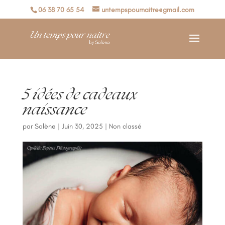
06 38 70 65 54
untempspournaitre@gmail.com
5 idées de cadeaux
naissance
par
Solène
|
Juin 30, 2025
|
Non classé